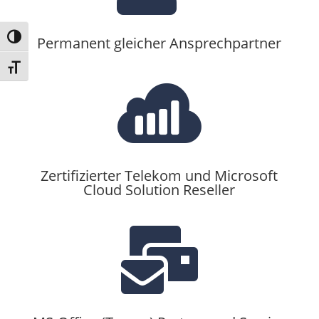
Umschalten auf hohe Kontraste
Permanent gleicher Ansprechpartner
Schrift vergrößern

Zertifizierter Telekom und Microsoft
Cloud Solution Reseller
