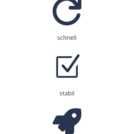

schnell
Z
stabil
